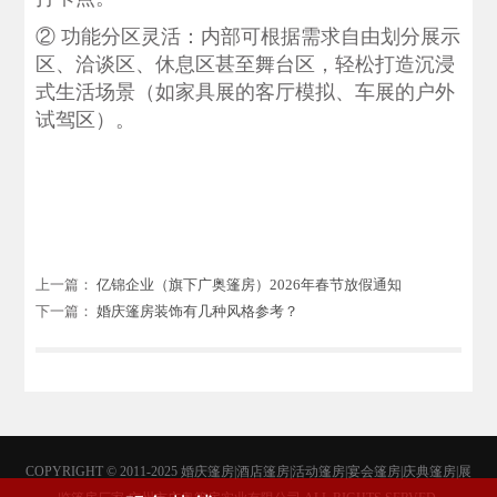
‌② 功能分区灵活‌：内部可根据需求自由划分展示
区、洽谈区、休息区甚至舞台区，轻松打造沉浸
式生活场景（如家具展的客厅模拟、车展的户外
试驾区）。
上一篇：
亿锦企业（旗下广奥篷房）2026年春节放假通知
下一篇：
婚庆篷房装饰有几种风格参考？
COPYRIGHT © 2011-2025 婚庆篷房|酒店篷房|活动篷房|宴会篷房|庆典篷房|展