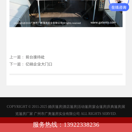
上一篇：
前台接待处
下一篇：
亿锦企业大门口
COPYRIGHT © 2011-2025 婚庆篷房|酒店篷房|活动篷房|宴会篷房|庆典篷房|展
览篷房厂家 广州市广奥篷房实业有限公司 ALL RIGHTS SERVED.
服务热线：13922338236