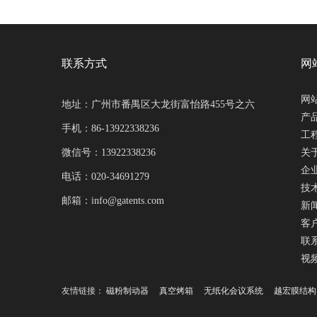
联系方式
网
网
地址：广州市番禺区大龙街富怡路455号之六
产
手机：86-13922338236
工
微信号：13922338236
关
企
电话：020-34691279
技
邮箱：info@gatents.com
新
客
联
视
友情链接：
磁粉制动器
真空烤箱
无纸化会议系统
越宏膜结构