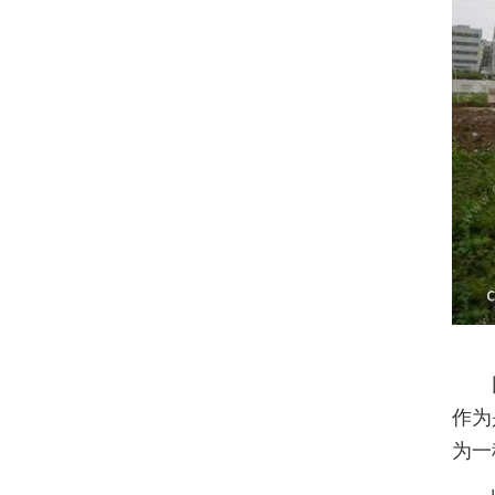
目
作为
为一
此次