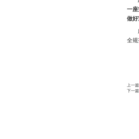
一座
做好
广奥
全规
上一
下一