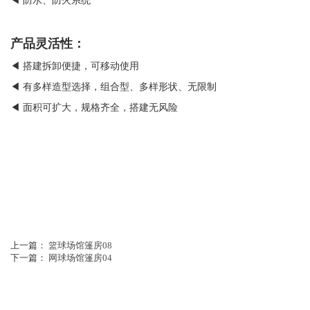
◀ 防水、防火系统
产品灵活性：
◀ 搭建拆卸便捷，可移动使用
◀ 有多样造型选择，组合型、多样形状、无限制
◀ 面积可扩大，规格齐全，搭建无风险
上一篇：
篮球场馆篷房08
下一篇：
网球场馆篷房04