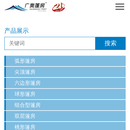
产品展示
弧形篷房
尖顶篷房
六边形篷房
球形篷房
组合型篷房
双层篷房
桃形篷房