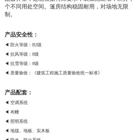
个不同用处空间。篷房结构稳固耐用，对场地无限
制。
产品安全性：
◀ 防火等级：B2级
◀ 抗风等级：8级
◀ 抗雪等级：8级
◀ 质量验收：《建筑工程施工质量验收统一标准》
产品配套：
◀ 空调系统
◀ 布幔
◀ 照明系统
◀ 地毯、地板、实木板