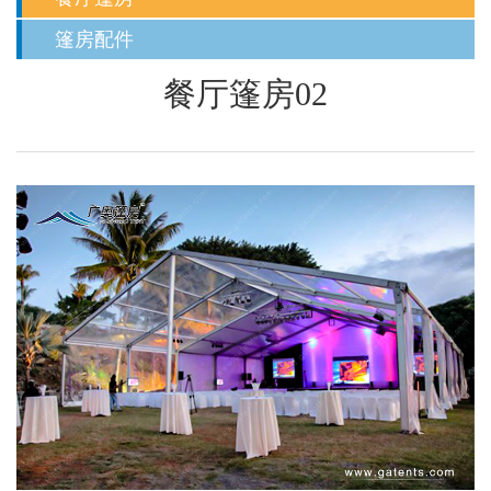
篷房配件
餐厅篷房02