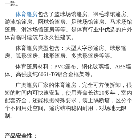
一款。
体育篷房
包含了篮球场馆篷房、羽毛球馆篷房、
游泳馆篷房、网球馆篷房、足球场馆篷房、马术场馆
篷房、滑冰场馆篷房等等。是体育行业中优选的户外
体育临时建筑与永久性建筑。
体育篷房类型包含：大型人字形篷房、球形篷
房、弧形篷房、桃形篷房、多拱形篷房等等。
体育篷房材料：PVC篷布、钢化玻璃墙、ABS墙
体、高强度纯6061-T6铝合金框架等。
广奥篷房厂家的体育篷房，完全可方便拆卸，很
短的时间内可快速安装，使用寿命长达20多年，室内
配套齐全，还能根据特殊要求，装上隔断墙，区分个
个不同用处空间。篷房结构稳固耐用，对场地无限
制。
产品安全性：